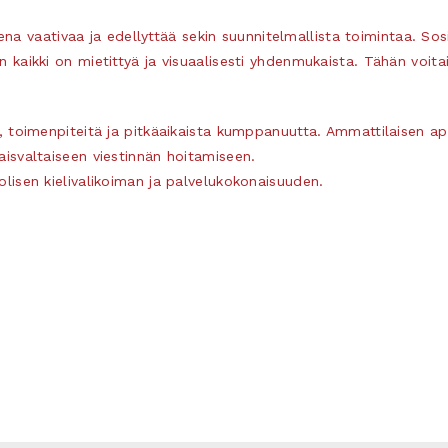
a vaativaa ja edellyttää sekin suunnitelmallista toimintaa. Sos
 kaikki on mietittyä ja visuaalisesti yhdenmukaista. Tähän voitai
 toimenpiteitä ja pitkäaikaista kumppanuutta. Ammattilaisen apua 
aisvaltaiseen viestinnän hoitamiseen.
lisen kielivalikoiman ja palvelukokonaisuuden.