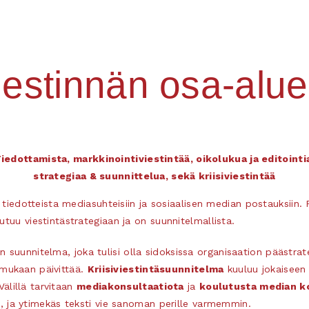
iestinnän osa-alue
iedottamista, markkinointiviestintää, oikolukua ja editointi
strategiaa & suunnittelua, sekä kriisiviestintää
tä tiedotteista mediasuhteisiin ja sosiaalisen median postauksiin
utuu viestintästrategiaan ja on suunnitelmallista.
 suunnitelma, joka tulisi olla sidoksissa organisaation päästra
en mukaan päivittää.
Kriisiviestintäsuunnitelma
kuuluu jokaiseen
Välillä tarvitaan
mediakonsultaatiota
ja
koulutusta median k
en, ja ytimekäs teksti vie sanoman perille varmemmin.