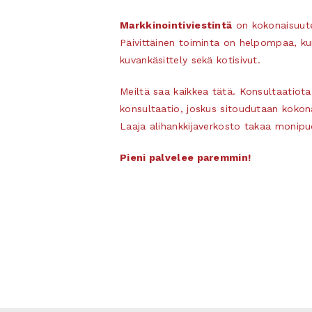
Markkinointiviestintä
on kokonaisuuten
Päivittäinen toiminta on helpompaa, kun
kuvankäsittely sekä kotisivut.
Meiltä saa kaikkea tätä. Konsultaatiota,
konsultaatio, joskus sitoudutaan kokon
Laaja alihankkijaverkosto takaa monipuo
Pieni palvelee paremmin!