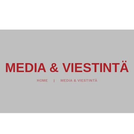
PROVERBIAL VIESTINTÄPALVELU
MEDIA & VIESTINTÄ
KÄÄNNÖSTYÖT
TIETOA MEISTÄ
NÄIN TAVOITAT MEIDÄT
MEDIA & VIESTINTÄ
HOME
MEDIA & VIESTINTÄ