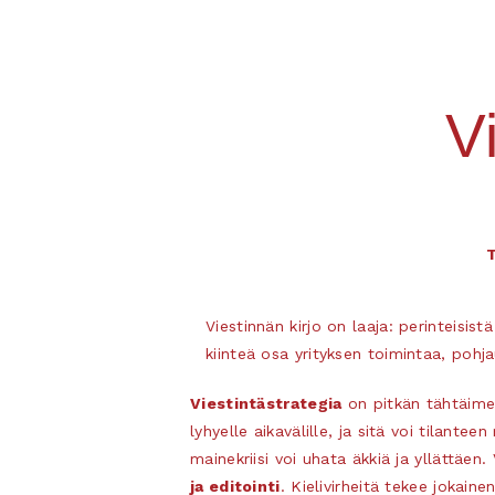
V
T
Viestinnän kirjo on laaja: perinteisis
kiinteä osa yrityksen toimintaa, pohja
Viestintästrategia
on pitkän tähtäimen
lyhyelle aikavälille, ja sitä voi tilante
mainekriisi voi uhata äkkiä ja yllättäen. 
ja editointi
. Kielivirheitä tekee jokain