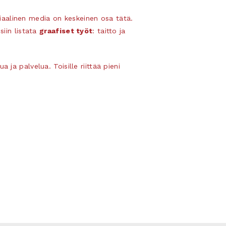
iaalinen media on keskeinen osa tätä.
siin listata
graafiset työt
: taitto ja
ja palvelua. Toisille riittää pieni