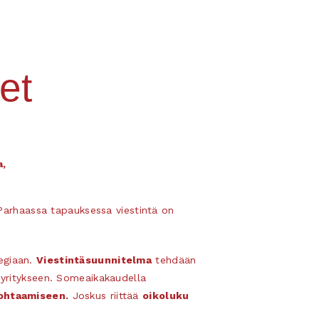
et
a,
. Parhaassa tapauksessa viestintä on
tegiaan.
Viestintäsuunnitelma
tehdään
 yritykseen. Someaikakaudella
ohtaamiseen.
Joskus riittää
oikoluku